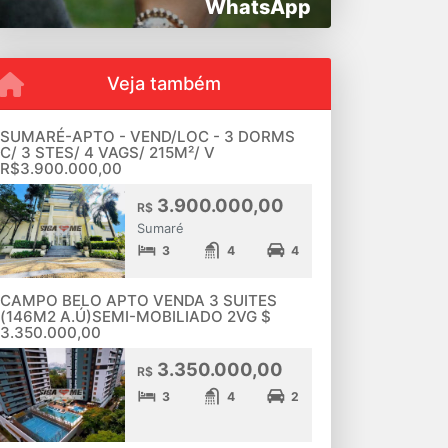
WhatsApp
Veja também
SUMARÉ-APTO - VEND/LOC - 3 DORMS
C/ 3 STES/ 4 VAGS/ 215M²/ V
R$3.900.000,00
3.900.000,00
R$
Sumaré
3
4
4
CAMPO BELO APTO VENDA 3 SUITES
(146M2 A.Ú)SEMI-MOBILIADO 2VG $
3.350.000,00
3.350.000,00
R$
3
4
2