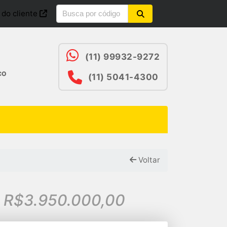
 do cliente
(11) 99932-9272
CO
(11) 5041-4300
Voltar
 R$3.950.000,00