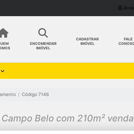
Área
CADASTRAR
FALE
IMÓVEL
CONOS
QUEM
ENCOMENDAR
OMOS
IMÓVEL
tamento
Código 7146
 Campo Belo com 210m² venda