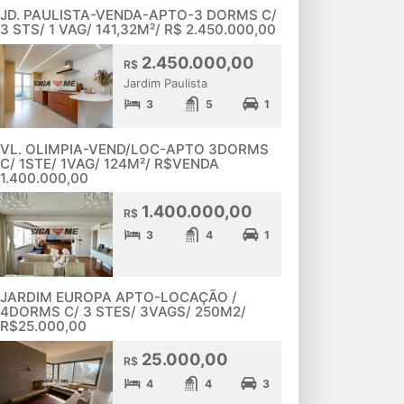
JD. PAULISTA-VENDA-APTO-3 DORMS C/
3 STS/ 1 VAG/ 141,32M²/ R$ 2.450.000,00
2.450.000,00
R$
Jardim Paulista
3
5
1
VL. OLIMPIA-VEND/LOC-APTO 3DORMS
C/ 1STE/ 1VAG/ 124M²/ R$VENDA
1.400.000,00
1.400.000,00
R$
3
4
1
JARDIM EUROPA APTO-LOCAÇÃO /
4DORMS C/ 3 STES/ 3VAGS/ 250M2/
R$25.000,00
25.000,00
R$
4
4
3