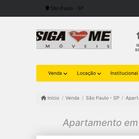
São Paulo - SP
S
Venda
Locação
Institucional
Início
Venda
São Paulo - SP
Apar
Apartamento em