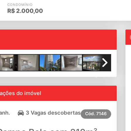
CONDOMÍNIO
0
R$
2.000,00
Next
ações do imóvel
anh.
3 Vagas descobertas
Cód.
7146