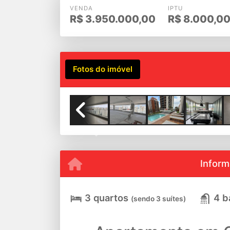
VENDA
IPTU
R$
3.950.000,00
R$
8.000,0
Fotos do imóvel
Previous
Inform
3 quartos
4 b
(sendo 3 suítes)