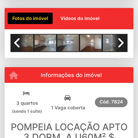
Fotos do imóvel
Vídeos do imóvel
Previous
Next
Informações do imóvel
Cód.
7824
3 quartos
1 Vaga coberta
(sendo 1 suíte)
POMPEIA LOCAÇÃO APTO
3 DORM. A.U60M² $