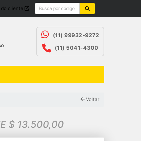
 do cliente
(11) 99932-9272
CO
(11) 5041-4300
Voltar
E $ 13.500,00