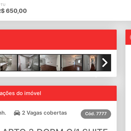
PTU
R$
650,00
Next
ações do imóvel
nh.
2 Vagas cobertas
Cód.
7777