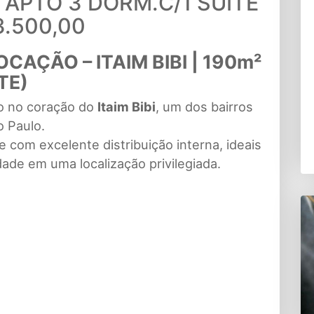
O APTO 3 DORM.C/1 SUITE
3.500,00
AÇÃO – ITAIM BIBI | 190m²
TE)
o no coração do
Itaim Bibi
, um dos bairros
o Paulo.
com excelente distribuição interna, ideais
ade em uma localização privilegiada.