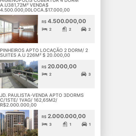
HIGIENÓPOLIS COBERTUR 4 DORM
A.U381,72M² VENDA$
4.500.000,00LOCA.$17.000,00
4.500.000,00
R$
2
2
2
PINHEIROS APTO LOCAÇÃO 2 DORM/ 2
SUITES A.U 226M² $ 20.000,00
20.000,00
R$
2
3
JD. PAULISTA-VENDA APTO 3DORMS
C/1STE/ 1VAG/ 162,65M2/
R$2.000.000,00
2.000.000,00
R$
3
1
1