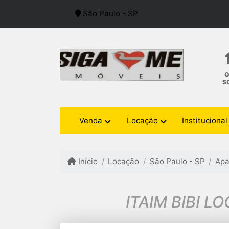
São Paulo - SP
S
Venda
Locação
Institucional
Início
Locação
São Paulo - SP
Apa
ITAIM BIBI L