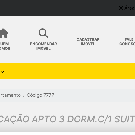
Área
CADASTRAR
FALE
IMÓVEL
CONOS
QUEM
ENCOMENDAR
OMOS
IMÓVEL
rtamento
Código 7777
OCAÇÃO APTO 3 DORM.C/1 SUIT