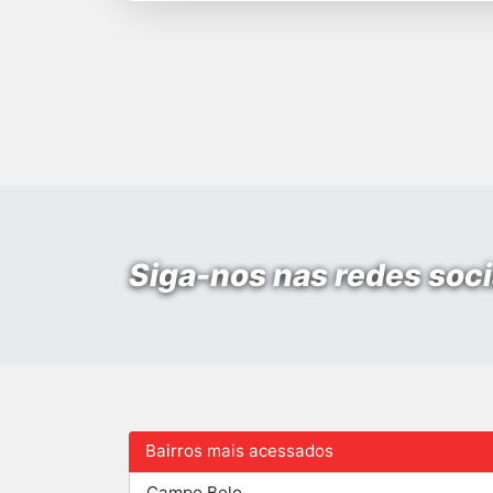
Siga-nos nas redes soci
Bairros mais acessados
Campo Belo