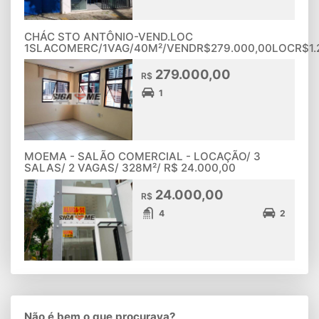
CHÁC STO ANTÔNIO-VEND.LOC
1SLACOMERC/1VAG/40M²/VENDR$279.000,00LOCR$1.
279.000,00
R$
1
MOEMA - SALÃO COMERCIAL - LOCAÇÃO/ 3
SALAS/ 2 VAGAS/ 328M²/ R$ 24.000,00
24.000,00
R$
4
2
Não é bem o que procurava?