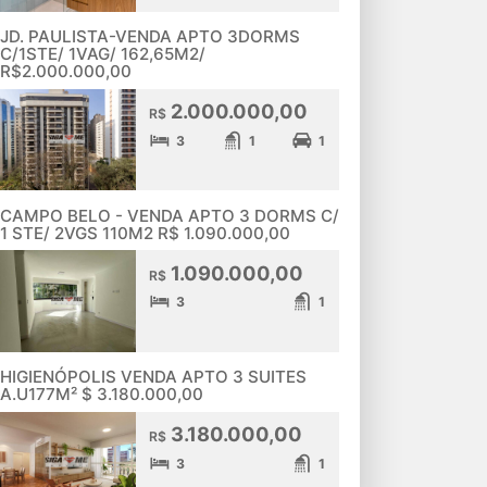
JD. PAULISTA-VENDA APTO 3DORMS
C/1STE/ 1VAG/ 162,65M2/
R$2.000.000,00
2.000.000,00
R$
3
1
1
CAMPO BELO - VENDA APTO 3 DORMS C/
1 STE/ 2VGS 110M2 R$ 1.090.000,00
1.090.000,00
R$
3
1
HIGIENÓPOLIS VENDA APTO 3 SUITES
A.U177M² $ 3.180.000,00
3.180.000,00
R$
3
1