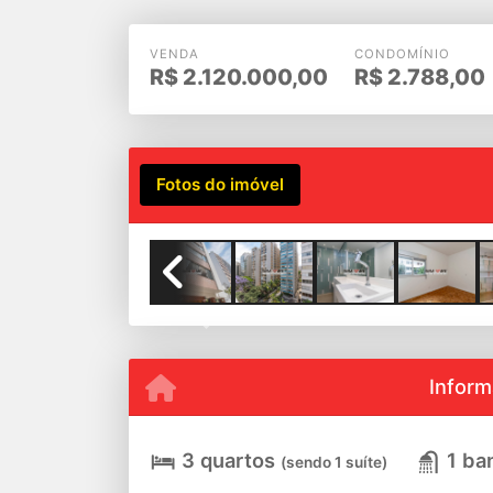
VENDA
CONDOMÍNIO
R$
2.120.000,00
R$
2.788,00
Fotos do imóvel
Previous
Inform
3 quartos
1 ba
(sendo 1 suíte)