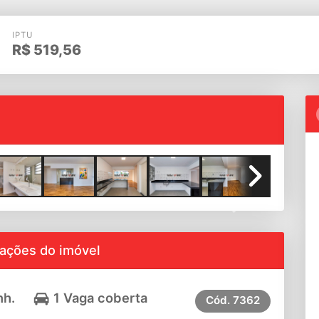
IPTU
R$
519,56
Next
ações do imóvel
nh.
1 Vaga coberta
Cód.
7362