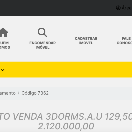
Área
CADASTRAR
FALE
IMÓVEL
CONOS
QUEM
ENCOMENDAR
OMOS
IMÓVEL
tamento
Código 7362
TO VENDA 3DORMS.A.U 129,
2.120.000,00