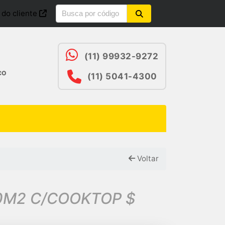
 do cliente
(11) 99932-9272
CO
(11) 5041-4300
Voltar
50M2 C/COOKTOP $