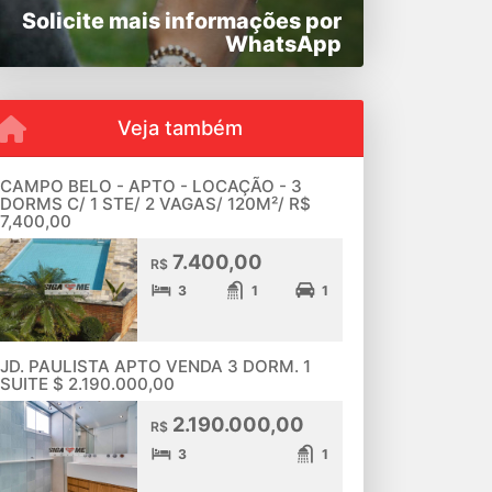
Solicite mais informações por
WhatsApp
Veja também
CAMPO BELO - APTO - LOCAÇÃO - 3
DORMS C/ 1 STE/ 2 VAGAS/ 120M²/ R$
7,400,00
7.400,00
R$
3
1
1
JD. PAULISTA APTO VENDA 3 DORM. 1
SUITE $ 2.190.000,00
2.190.000,00
R$
3
1