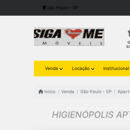
São Paulo - SP
S
Venda
Locação
Institucional
Início
Venda
São Paulo - SP
Apar
HIGIENÓPOLIS AP