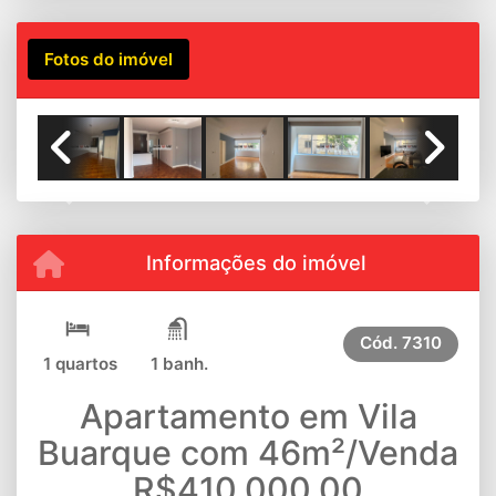
Fotos do imóvel
Previous
Next
Informações do imóvel
Cód.
7310
1 quartos
1 banh.
Apartamento em Vila
Buarque com 46m²/Venda
R$410.000,00