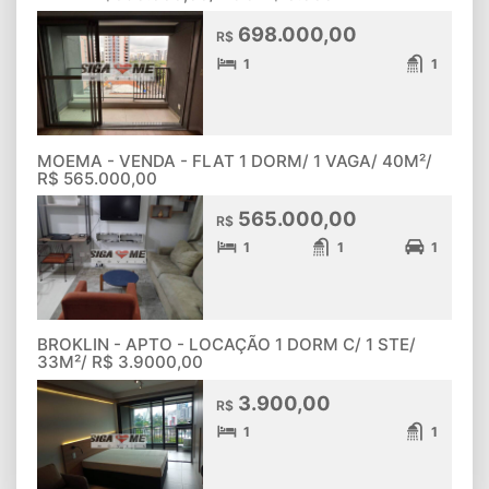
698.000,00
R$
1
1
MOEMA - VENDA - FLAT 1 DORM/ 1 VAGA/ 40M²/
R$ 565.000,00
565.000,00
R$
1
1
1
BROKLIN - APTO - LOCAÇÃO 1 DORM C/ 1 STE/
33M²/ R$ 3.9000,00
3.900,00
R$
1
1