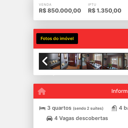
VENDA
IPTU
R$
850.000,00
R$
1.350,00
Fotos do imóvel
Previous
Inform
3 quartos
4 b
(sendo 2 suítes)
4 Vagas descobertas