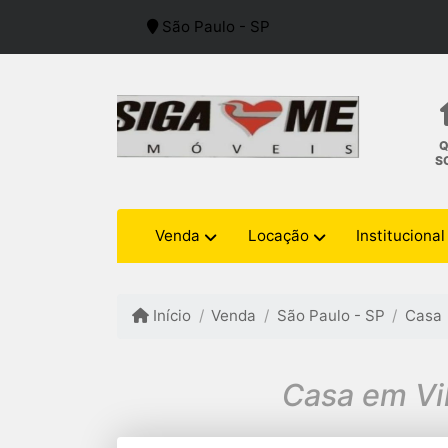
São Paulo - SP
S
Venda
Locação
Institucional
Início
Venda
São Paulo - SP
Casa
Casa em Vi