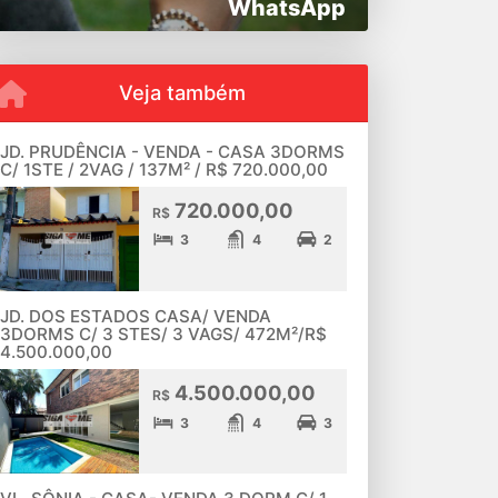
WhatsApp
Veja também
JD. PRUDÊNCIA - VENDA - CASA 3DORMS
C/ 1STE / 2VAG / 137M² / R$ 720.000,00
720.000,00
R$
3
4
2
JD. DOS ESTADOS CASA/ VENDA
3DORMS C/ 3 STES/ 3 VAGS/ 472M²/R$
4.500.000,00
4.500.000,00
R$
3
4
3