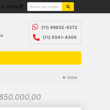
 do cliente
(11) 99932-9272
CO
(11) 5041-4300
Voltar
$850.000,00