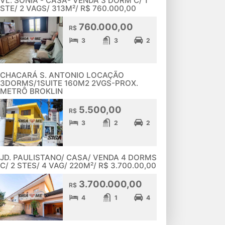
VL. SÔNIA - CASA- VENDA 3 DORM C/ 1
STE/ 2 VAGS/ 313M²/ R$ 760.000,00
760.000,00
R$
3
3
2
CHACARÁ S. ANTONIO LOCAÇÃO
3DORMS/1SUITE 160M2 2VGS-PROX.
METRÔ BROKLIN
5.500,00
R$
3
2
2
JD. PAULISTANO/ CASA/ VENDA 4 DORMS
C/ 2 STES/ 4 VAG/ 220M²/ R$ 3.700.00,00
3.700.000,00
R$
4
1
4