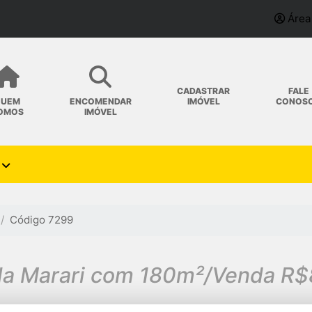
Área
CADASTRAR
FALE
IMÓVEL
CONOS
QUEM
ENCOMENDAR
OMOS
IMÓVEL
Código 7299
la Marari com 180m²/Venda R