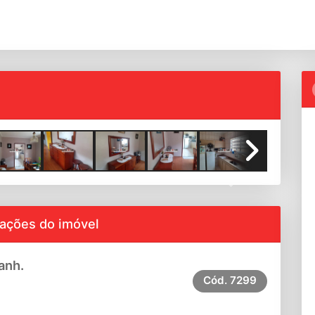
Next
ações do imóvel
anh.
Cód.
7299