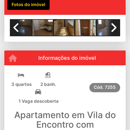
Fotos do imóvel
Previous
Next
Informações do imóvel
3 quartos
2 banh.
Cód.
7255
1 Vaga descoberta
Apartamento em Vila do
Encontro com