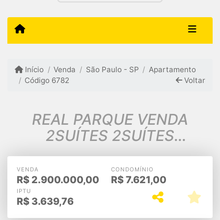
Início
Venda
São Paulo - SP
Apartamento
Código 6782
Voltar
REAL PARQUE VENDA
2SUÍTES 2SUÍTES
AMERICANAS VARANDA
4VGS 450m2 $2.900.000
VENDA
CONDOMÍNIO
R$
2.900.000,00
R$
7.621,00
IPTU
R$
3.639,76