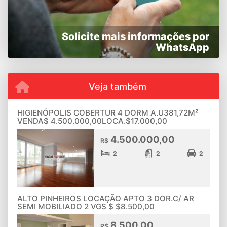
Solicite mais informações por
WhatsApp
Veja também
HIGIENÓPOLIS COBERTUR 4 DORM A.U381,72M²
VENDA$ 4.500.000,00LOCA.$17.000,00
4.500.000,00
R$
2
2
2
ALTO PINHEIROS LOCAÇÃO APTO 3 DOR.C/ AR
SEMI MOBILIADO 2 VGS $ $8.500,00
8.500,00
R$