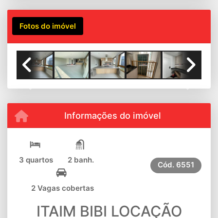
Fotos do imóvel
Previous
Next
Informações do imóvel
3 quartos
2 banh.
Cód.
6551
2 Vagas cobertas
ITAIM BIBI LOCAÇÃO