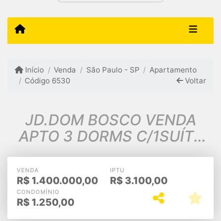
Início
Venda
São Paulo - SP
Apartamento
Código 6530
Voltar
JD.DOM BOSCO VENDA
APTO 3 DORMS C/1SUÍTE
VARANDA GOURM 2VGS
92m2 $1.400.000
VENDA
IPTU
R$
1.400.000,00
R$
3.100,00
CONDOMÍNIO
R$
1.250,00