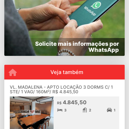
Solicite mais informações por
WhatsApp
Veja também
VL. MADALENA - APTO LOCAÇÃO 3 DORMS C/ 1
STE/ 1 VAG/ 160M²/ R$ 4.845,50
4.845,50
R$
3
2
1