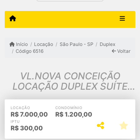
Início
Locação
São Paulo - SP
Duplex
Código 6516
Voltar
VL.NOVA CONCEIÇÃO
LOCAÇÃO DUPLEX SUÍTE
VARANDA 2VGS FIXAS
77m2 $7.000,00
LOCAÇÃO
CONDOMÍNIO
R$
7.000,00
R$
1.200,00
IPTU
R$
300,00