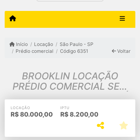
Início
Locação
São Paulo - SP
Prédio comercial
Código 6351
Voltar
BROOKLIN LOCAÇÃO
PRÉDIO COMERCIAL SEM
MOBILIA 1VG 1300m2 A.Ú
$80.000,00
LOCAÇÃO
IPTU
R$
80.000,00
R$
8.200,00