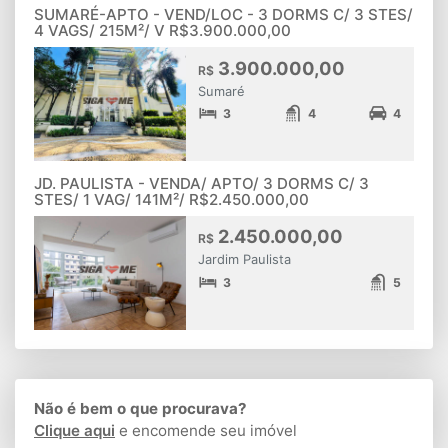
SUMARÉ-APTO - VEND/LOC - 3 DORMS C/ 3 STES/
4 VAGS/ 215M²/ V R$3.900.000,00
3.900.000,00
R$
Sumaré
3
4
4
JD. PAULISTA - VENDA/ APTO/ 3 DORMS C/ 3
STES/ 1 VAG/ 141M²/ R$2.450.000,00
2.450.000,00
R$
Jardim Paulista
3
5
Não é bem o que procurava?
Clique aqui
e encomende seu imóvel