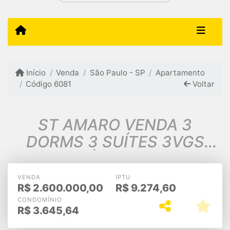
Início
Venda
São Paulo - SP
Apartamento
Código 6081
Voltar
ST AMARO VENDA 3
DORMS 3 SUÍTES 3VGS
173m2 A.Ú $2.600.000,00
VENDA
IPTU
R$
2.600.000,00
R$
9.274,60
CONDOMÍNIO
R$
3.645,64