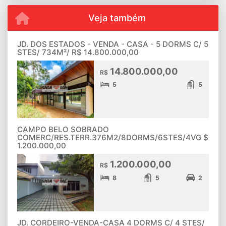
Veja também
JD. DOS ESTADOS - VENDA - CASA - 5 DORMS C/ 5
STES/ 734M²/ R$ 14.800.000,00
14.800.000,00
R$
5
5
CAMPO BELO SOBRADO
COMERC/RES.TERR.376M2/8DORMS/6STES/4VG $
1.200.000,00
1.200.000,00
R$
8
5
2
JD. CORDEIRO-VENDA-CASA 4 DORMS C/ 4 STES/