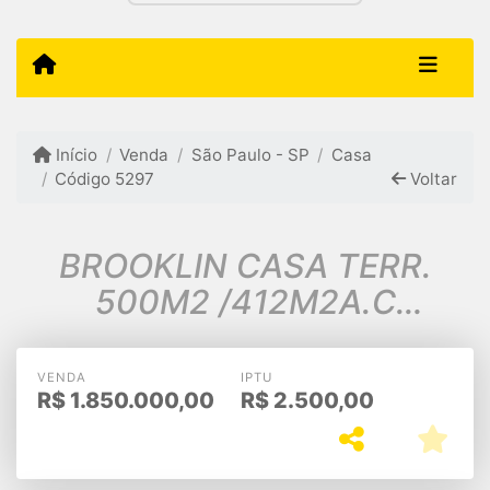
Início
Venda
São Paulo - SP
Casa
Código 5297
Voltar
BROOKLIN CASA TERR.
500M2 /412M2A.C
4SUITES/PISCINA/$
1.820.000,00 8VGS
VENDA
IPTU
R$
1.850.000,00
R$
2.500,00