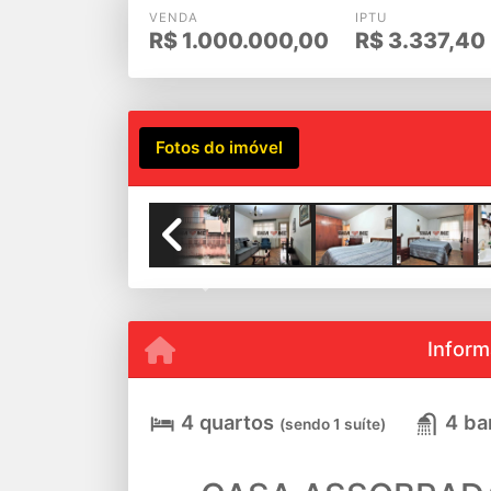
VENDA
IPTU
R$
1.000.000,00
R$
3.337,40
Fotos do imóvel
Previous
Inform
4 quartos
4 ba
(sendo 1 suíte)