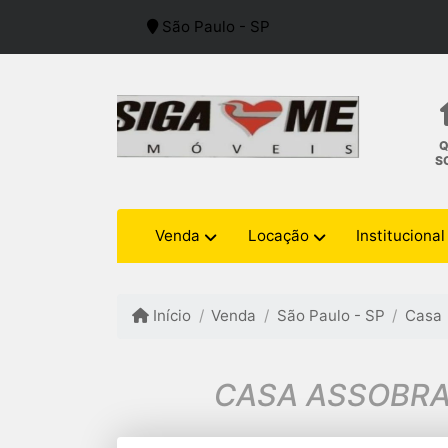
São Paulo - SP
S
Venda
Locação
Institucional
Início
Venda
São Paulo - SP
Casa
CASA ASSOBRAD