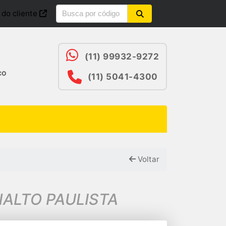
 do cliente
(11) 99932-9272
CO
(11) 5041-4300
Voltar
NALTO PAULISTA