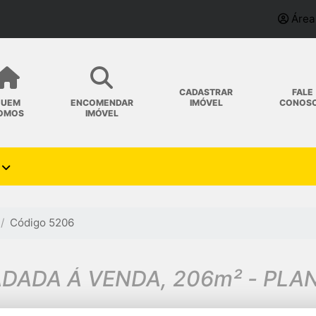
Área
CADASTRAR
FALE
IMÓVEL
CONOS
QUEM
ENCOMENDAR
OMOS
IMÓVEL
Código 5206
ADA Á VENDA, 206m² - PLA