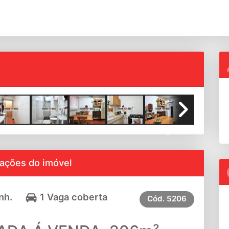
Next
ações do imóvel
nh.
1 Vaga coberta
Cód.
5206