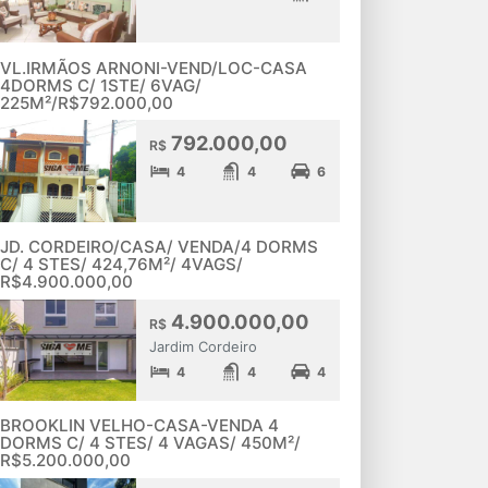
VL.IRMÃOS ARNONI-VEND/LOC-CASA
4DORMS C/ 1STE/ 6VAG/
225M²/R$792.000,00
792.000,00
R$
4
4
6
JD. CORDEIRO/CASA/ VENDA/4 DORMS
C/ 4 STES/ 424,76M²/ 4VAGS/
R$4.900.000,00
4.900.000,00
R$
Jardim Cordeiro
4
4
4
BROOKLIN VELHO-CASA-VENDA 4
DORMS C/ 4 STES/ 4 VAGAS/ 450M²/
R$5.200.000,00