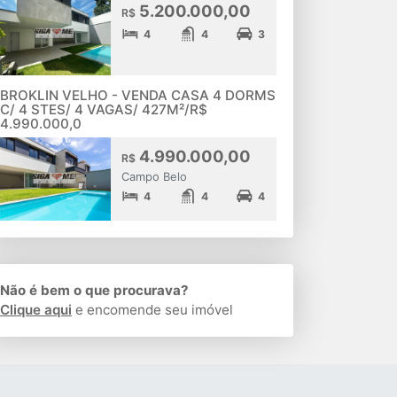
5.200.000,00
R$
4
4
3
BROKLIN VELHO - VENDA CASA 4 DORMS
C/ 4 STES/ 4 VAGAS/ 427M²/R$
4.990.000,0
4.990.000,00
R$
Campo Belo
4
4
4
Não é bem o que procurava?
Clique aqui
e encomende seu imóvel